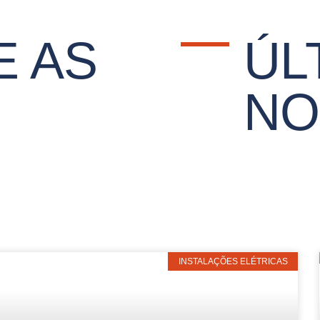
 AS
ÚL
NO
INSTALAÇÕES ELÉTRICAS